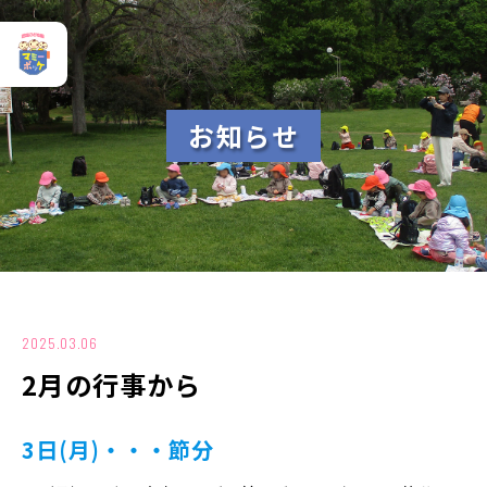
お
知
ら
せ
2025.03.06
2月の行事から
3日(月)・・・節分